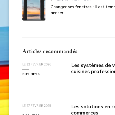
Changer ses fenetres : il est tem
penser !
Articles recommandés
Les systèmes de v
LE
12 FÉVRIER 2026
cuisines professio
BUSINESS
Les solutions en r
LE
27 FÉVRIER 2025
commerces