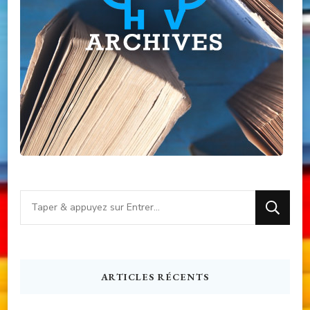
Vous
recherchiez
quelque
chose
ARTICLES RÉCENTS
?