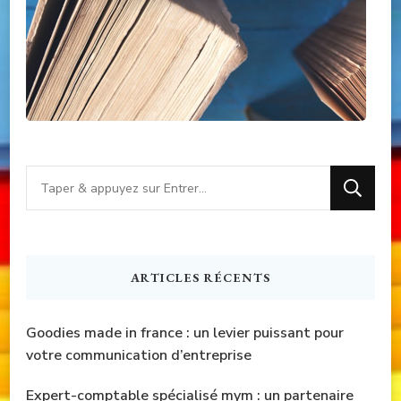
Vous
recherchiez
quelque
chose
ARTICLES RÉCENTS
?
Goodies made in france : un levier puissant pour
votre communication d’entreprise
Expert-comptable spécialisé mym : un partenaire