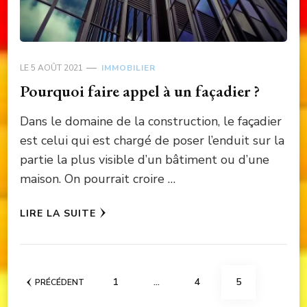
LE
5 AOÛT 2021
IMMOBILIER
Pourquoi faire appel à un façadier ?
Dans le domaine de la construction, le façadier
est celui qui est chargé de poser l’enduit sur la
partie la plus visible d’un bâtiment ou d’une
maison. On pourrait croire …
LIRE LA SUITE
Pagination
PAGE
PAGE
PAGE
1
…
4
5
PRÉCÉDENT
des